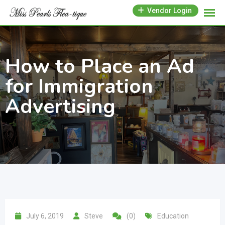
Skip
Vendor Login
to
content
How to Place an Ad
for Immigration
Advertising
July 6, 2019
Steve
(0)
Education